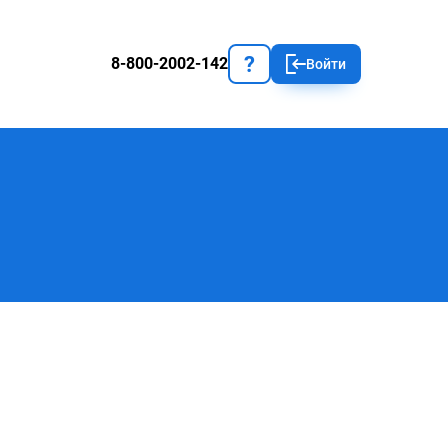
?
8-800-2002-142
Войти